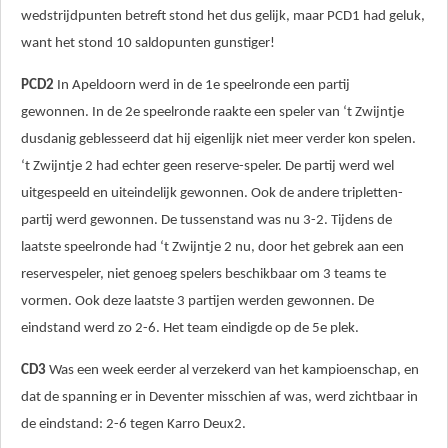
wedstrijdpunten betreft stond het dus gelijk, maar PCD1 had geluk,
want het stond 10 saldopunten gunstiger!
PCD2
In Apeldoorn werd
in de 1e speelronde een partij
gewonnen.
In de 2e speelronde
raakte een speler van ‘t Zwijntje
dusdanig geblesseerd dat hij
eigenlijk niet meer verder kon spelen.
‘t Zwijntje 2 had echter geen reserve-speler
. De partij werd wel
uitgespeeld en uiteindelijk gewonnen.
Ook de andere tripletten-
partij werd gewonnen. De tussenstand was nu 3-2.
Tijdens de
laatste speelronde had ‘t Zwijntje 2 nu, door het gebrek aan een
reservespeler,
niet genoeg spelers beschikbaar om 3 teams te
vormen.
Ook deze laatste 3 partijen werden gewonnen.
De
eindstand werd zo 2-6. Het team eindigde op de 5e plek.
CD3
Was een week eerder al verzekerd van het kampioenschap, en
dat de spanning er in Deventer misschien af was, werd zichtbaar in
de eindstand: 2-6 tegen Karro Deux2.