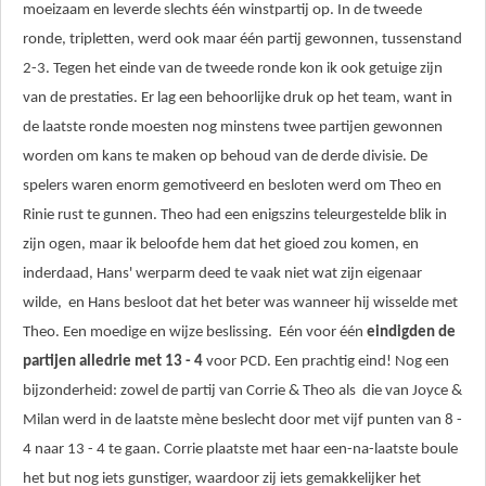
moeizaam en leverde slechts één winstpartij op. In de tweede
ronde, tripletten, werd ook maar één partij gewonnen, tussenstand
2-3. Tegen het einde van de tweede ronde kon ik ook getuige zijn
van de prestaties. Er lag een behoorlijke druk op het team, want in
de laatste ronde moesten nog minstens twee partijen gewonnen
worden om kans te maken op behoud van de derde divisie. De
spelers waren enorm gemotiveerd en besloten werd om Theo en
Rinie rust te gunnen. Theo had een enigszins teleurgestelde blik in
zijn ogen, maar ik beloofde hem dat het gioed zou komen, en
inderdaad, Hans' werparm deed te vaak niet wat zijn eigenaar
wilde, en Hans besloot dat het beter was wanneer hij wisselde met
Theo. Een moedige en wijze beslissing. Eén voor één
eindigden de
partijen alledrie met 13 - 4
voor PCD. Een prachtig eind! Nog een
bijzonderheid: zowel de partij van Corrie & Theo als die van Joyce &
Milan werd in de laatste mène beslecht door met vijf punten van 8 -
4 naar 13 - 4 te gaan. Corrie plaatste met haar een-na-laatste boule
het but nog iets gunstiger, waardoor zij iets gemakkelijker het