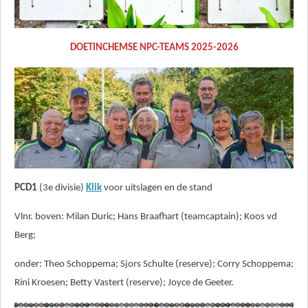
DOETINCHEMSE NPC-TEAMS 2025-2026
PCD1
(3e divisie)
Klik
voor uitslagen en de stand
Vlnr. boven: Milan Duric; Hans Braafhart (teamcaptain); Koos vd
Berg;
onder: Theo Schoppema; Sjors Schulte (reserve); Corry Schoppema;
Rini Kroesen; Betty Vastert (reserve); Joyce de Geeter.