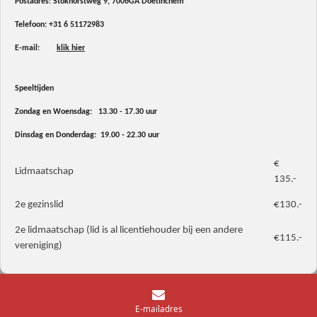
Postadres: Stokhorstweg 9, 7006GA Doetinchem
Telefoon:
+31 6 51172983
E-mail:
klik hier
Speeltijden
Zondag en Woensdag: 13.30 - 17.30 uur
Dinsdag en Donderdag: 19.00 - 22.30 uur
€
Lidmaatschap
135.-
2e gezinslid
€130.-
2e lidmaatschap (lid is al licentiehouder bij een andere
€115.-
vereniging)
E-mailadres