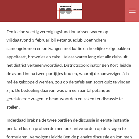
Ga
direct
naar
de
Een kleine veertig verenigingsfunctionarissen waren op
hoofdinhoud
vrijdagavond 3 februari bij Petanqueclub Doetinchem
samengekomen en ontvangen met koffie en heerlijke zelfgebakken
appeltaart, brownies en cake. Helaas waren lang niet alle clubs uit
het district vertegenwoordigd. Districtscoördinator Ben Kort leidde
de avond in: na twee partijtjes boulen, waarbij de aanwezigen à la
mêlée gekoppeld werden, zou op de tafels een soort quiz te vinden
zijn. De bedoeling daarvan was om een aantal petanque
gerelateerde vragen te beantwoorden en zaken ter discussie te
stellen.
Inderdaad brak na de twee partijen de discussie in eerste instantie
per tafel los en probeerde men ook antwoorden op de vragen te
formuleren. Vervolgens leidde Ben de plenaire discussie en kon men