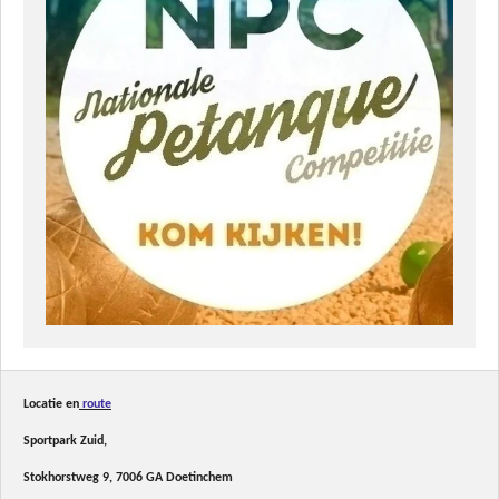
Locatie en
route
Sportpark Zuid,
Stokhorstweg 9, 7006 GA Doetinchem