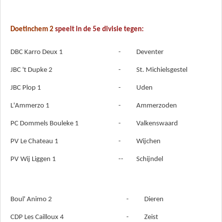
Doetinchem 2
speelt in de 5e divisie tegen:
DBC Karro Deux 1
-
Deventer
JBC 't Dupke 2
-
St. Michielsgestel
JBC Plop 1
-
Uden
L'Ammerzo 1
-
Ammerzoden
PC Dommels Bouleke 1
-
Valkenswaard
PV Le Chateau 1
-
Wijchen
PV Wij Liggen 1
--
Schijndel
Boul' Animo 2
-
Dieren
CDP Les Cailloux 4
-
Zeist