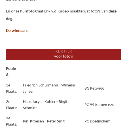
En onze huisfotograaf Erik v.d. Groep maakte wat foto's van
deze
dag.
De winnaars:
KLIK HIER
voor foto's
Poule
A
1e
Friedrich Schurmann - Wilhelm
BG Ketwigg
Plaats:
Jansen
2e
Hans Jurgen Kohler - Birgit
PC 99 Kamen e.V.
Plaats:
Schmidt
3e
Rini Kroesen - Peter Smit
PC Doetinchem
Plaats: