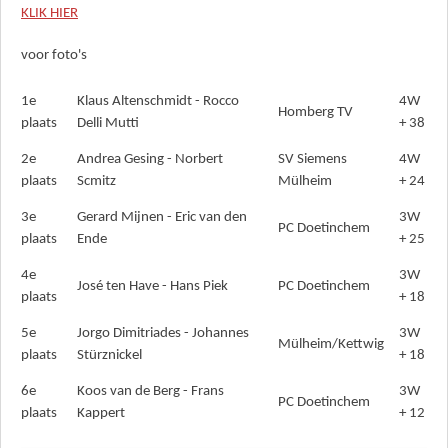
KLIK HIER
voor foto's
1e
Klaus Altenschmidt - Rocco
4W
Homberg TV
plaats
Delli Mutti
+ 38
2e
Andrea Gesing - Norbert
SV Siemens
4W
plaats
Scmitz
Mülheim
+ 24
3e
Gerard Mijnen - Eric van den
3W
PC Doetinchem
plaats
Ende
+ 25
4e
3W
José ten Have - Hans Piek
PC Doetinchem
plaats
+ 18
5e
Jorgo Dimitriades - Johannes
3W
Mülheim/Kettwig
plaats
Stürznickel
+ 18
6e
Koos van de Berg - Frans
3W
PC Doetinchem
plaats
Kappert
+ 12