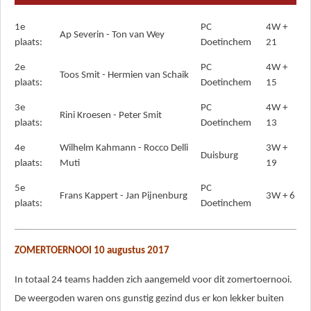
1e
PC
4W +
Ap Severin - Ton van Wey
plaats:
Doetinchem
21
2e
PC
4W +
Toos Smit - Hermien van Schaik
plaats:
Doetinchem
15
3e
PC
4W +
Rini Kroesen - Peter Smit
plaats:
Doetinchem
13
4e
Wilhelm Kahmann - Rocco Delli
3W +
Duisburg
plaats:
Muti
19
5e
PC
Frans Kappert - Jan Pijnenburg
3W + 6
plaats:
Doetinchem
ZOMERTOERNOOI 10 augustus 2017
In totaal 24 teams hadden zich aangemeld voor dit zomertoernooi.
De weergoden waren ons gunstig gezind dus er kon lekker buiten