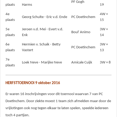
PF Gogh
plaats
Harms
19
4e
4W +
Georg Schulte - Eric v.d. Ende
PC Doetinchem
plaats
15
5e
Jeroen v.d. Mei - Evert v.d.
3W +
Boul' Animo
plaats
Enk
14
6e
Hermien v. Schaik - Betty
3W +
PC Doetinchem
plaats
Vastert
13
7e
Loek Neve - Marijke Neve
Amicale Cuijk
3W + 8
plaats
HERFSTTOERNOOI 9 oktober 2016
Er waren 16 inschrijvingen voor dit toernooi waarvan 7 van PC
Doetinchem. Door ziekte moest 1 team zich afmelden maar door de
vrijlotingen ook nog tegen elkaar te laten spelen, speelde iedereen
toch 4 partijen.