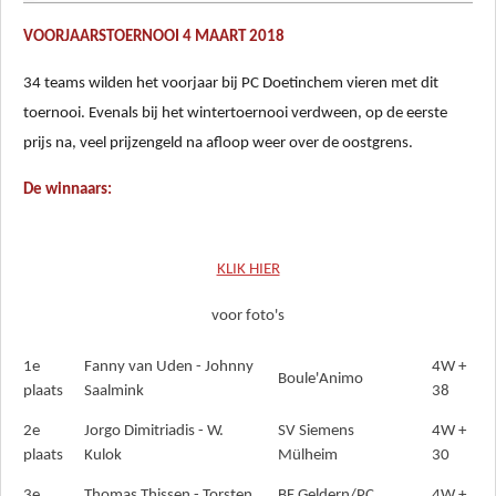
VOORJAARSTOERNOOI 4 MAART 2018
34 teams wilden het voorjaar bij PC Doetinchem vieren met dit
toernooi. Evenals bij het wintertoernooi verdween, op de eerste
prijs na, v
eel prijzengeld na afloop weer over de oostgrens.
De winnaars:
KLIK HIER
voor foto's
1e
Fanny van Uden - Johnny
4W +
Boule'Animo
plaats
Saalmink
38
2e
Jorgo Dimitriadis - W.
SV Siemens
4W +
plaats
Kulok
Mülheim
30
3e
Thomas Thissen - Torsten
BF Geldern/PC
4W +