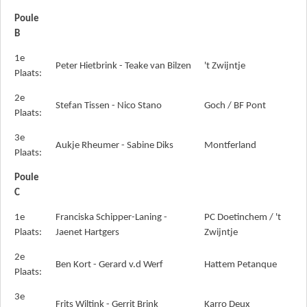
Poule
B
1e
Peter Hietbrink - Teake van Bilzen
't Zwijntje
Plaats:
2e
Stefan Tissen - Nico Stano
Goch / BF Pont
Plaats:
3e
Aukje Rheumer - Sabine Diks
Montferland
Plaats:
Poule
C
1e
Franciska Schipper-Laning -
PC Doetinchem / 't
Plaats:
Jaenet Hartgers
Zwijntje
2e
Ben Kort - Gerard v.d Werf
Hattem Petanque
Plaats:
3e
Frits Wiltink - Gerrit Brink
Karro Deux