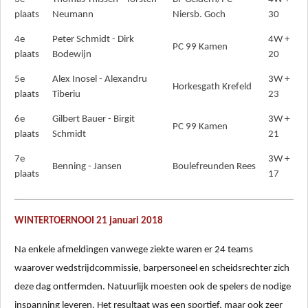
plaats
Neumann
Niersb. Goch
30
4e
Peter Schmidt - Dirk
4W +
PC 99 Kamen
plaats
Bodewijn
20
5e
Alex Inosel - Alexandru
3W +
Horkesgath Krefeld
plaats
Tiberiu
23
6e
Gilbert Bauer - Birgit
3W +
PC 99 Kamen
plaats
Schmidt
21
7e
3W +
Benning - Jansen
Boulefreunden Rees
plaats
17
WINTERTOERNOOI 21 januari 2018
Na enkele afmeldingen vanwege ziekte waren er 24 teams
waarover wedstrijdcommissie, barpersoneel en scheidsrechter zich
deze dag ontfermden. Natuurlijk moesten ook de spelers de nodige
inspanning leveren. Het resultaat was een sportief, maar ook zeer