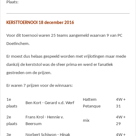
Plaats:
KERSTTOERNOOI 18 december 2016
Voor dit toernooi waren 25 teams aangemeld waarvan 9 van PC
Doetinchem.
Er moest dus helaas gespeeld worden met vrijlotingen maar mede
dankzij de kerststol was de sfeer prima en werd er fanatiek
gestreden om de prijzen.
Er waren 7 prijzen voor de winnaars:
1e
Hattem
4W +
Ben Kort - Gerard v.d. Werf
plaats
Petanque
31
2e
Frans Krol - Hennie v.
4W +
mix
plaats
Beersum
29
3e
Norbert Schiwon - Hinak
4W +