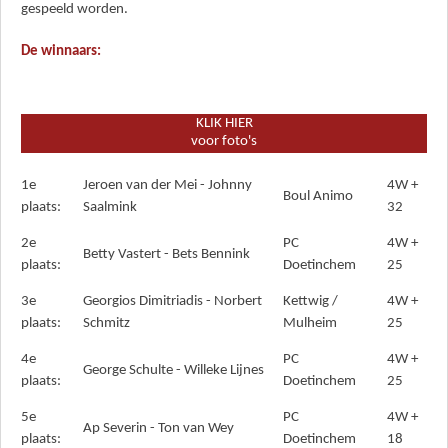
gespeeld worden.
De winnaars:
KLIK HIER
voor foto's
1e
Jeroen van der Mei - Johnny
4W +
Boul Animo
plaats:
Saalmink
32
2e
PC
4W +
Betty Vastert - Bets Bennink
plaats:
Doetinchem
25
3e
Georgios Dimitriadis - Norbert
Kettwig /
4W +
plaats:
Schmitz
Mulheim
25
4e
PC
4W +
George Schulte - Willeke Lijnes
plaats:
Doetinchem
25
5e
PC
4W +
Ap Severin - Ton van Wey
plaats:
Doetinchem
18