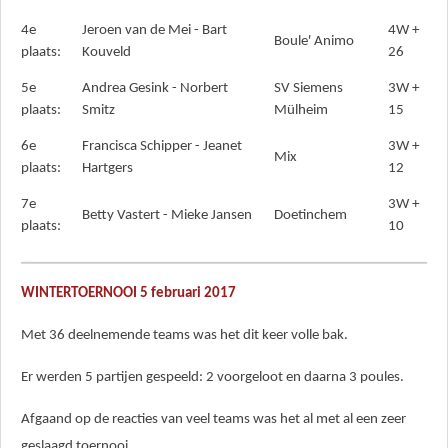
4e
Jeroen van de Mei - Bart
4W +
Boule' Animo
plaats:
Kouveld
26
5e
Andrea Gesink - Norbert
SV Siemens
3W +
plaats:
Smitz
Mülheim
15
6e
Francisca Schipper - Jeanet
3W +
Mix
plaats:
Hartgers
12
7e
3W +
Betty Vastert - Mieke Jansen
Doetinchem
plaats:
10
WINTERTOERNOOI 5 februari 2017
Met 36 deelnemende teams was het dit keer volle bak.
Er werden 5 partijen gespeeld: 2 voorgeloot en daarna 3 poules.
Afgaand op de reacties van veel teams was het al met al een zeer
geslaagd toernooi.