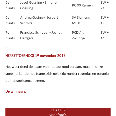
5e
Josef Gossling - Simone
3W +
PC 99 Kamen
plaats
Gossling
21
6e
Andrea Gesing - Norbert
SV Siemens
3W +
plaats
Schmitz
Mülh.
19
7e
Francisca Schipper - Jeanet
PCD / 't
3W +
plaats
Hartgers
Zwijntje
16
HERFSTTOERNOOI 19 november 2017
Het weer deed de naam van het toernooi eer aan, maar in onze
speelhal konden de teams zich gelukkig zonder regenjas en paraplu
op het spel concentreren.
De winnaars:
KLIK HIER
voor foto's