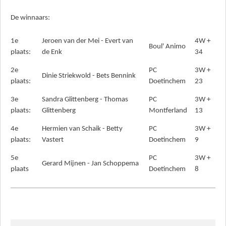
De winnaars:
1e
Jeroen van der Mei - Evert van
4W +
Boul' Animo
plaats:
de Enk
34
2e
PC
3W +
Dinie Striekwold - Bets Bennink
plaats:
Doetinchem
23
3e
Sandra Glittenberg - Thomas
PC
3W +
plaats:
Glittenberg
Montferland
13
4e
Hermien van Schaik - Betty
PC
3W +
plaats:
Vastert
Doetinchem
9
5e
PC
3W +
Gerard Mijnen - Jan Schoppema
plaats
Doetinchem
8