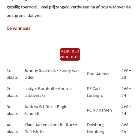
gezellig toernooi.
Veel prijzengeld verdween na afloop wel over de
oostgrens, dat wel.
De winnaars:
KLIK HIER
voor foto's
1e
Johnny Saalmink - Fanny van
4W +
Boul'Animo
plaats
Uden
28
2e
Ludger Bomholt - Andrea
PF Carl
4W +
plaats
Lubowitzki
Lüdingh.
24
3e
Andrea Schütte - Birgit
4W +
PC 99 Kamen
plaats
Schmidt
24
4e
Klaus Aaltenschmidt - Rocco
Duisburg -
3W +
plaats
Delli Mutti
Homberg
26