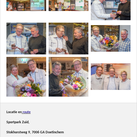
Locatie en
route
Sportpark Zuid,
Stokhorstweg 9, 7006 GA Doetinchem