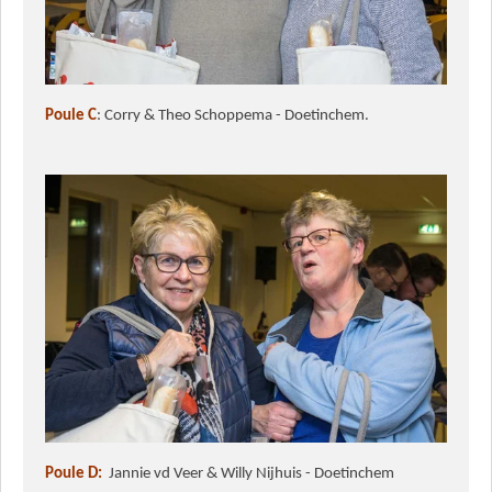
Poule C
: Corry & Theo Schoppema - Doetinchem.
Poule D:
Jannie vd Veer & Willy Nijhuis - Doetinchem