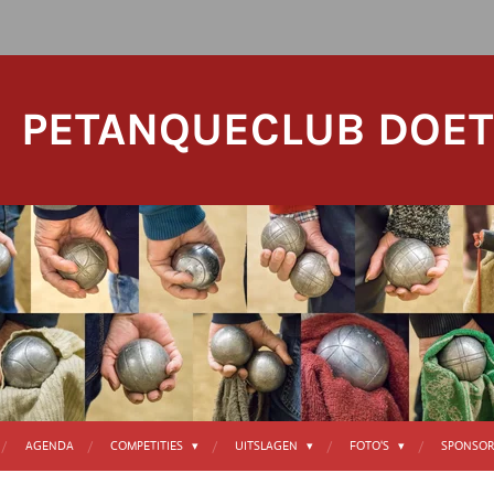
PETANQUECLUB DOE
AGENDA
COMPETITIES
UITSLAGEN
FOTO'S
SPONSOR