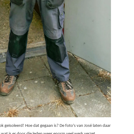
nok geïsoleerd! Hoe dat gegaan is? De foto's van José laten daar
: wat is er door die leden weer enorm veel werk verzet.